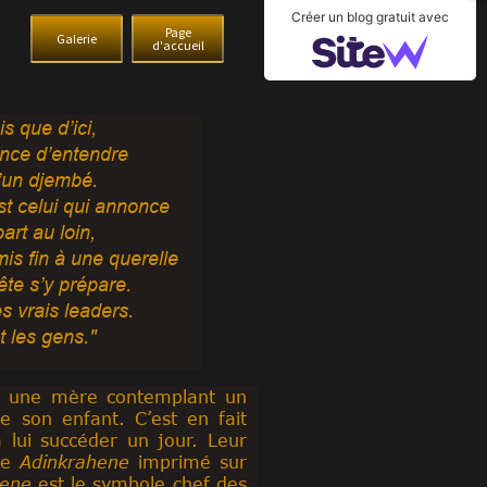
Créer un blog gratuit avec
Page
Galerie
d'accueil
is que d’ici,
nce d’entendre
’un djembé.
st celui qui annonce
art au loin,
is fin à une querelle
ête s’y prépare.
es vrais leaders.
t les gens."
ir une mère contemplant un
 son enfant. C’est en fait
à lui succéder un jour. Leur
le
Adinkrahene
imprimé sur
hene
est le symbole chef des