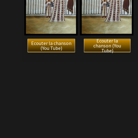
Ecouter la
Ecouter la chanson
chanson (You
(You Tube)
Tube)