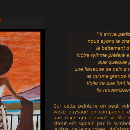
)
" Il arrive parfo
nous ayons la cha
le battement d
Notre rythme préféré e
que quelque p
une faiseuse de paix a m
et qu’une grande f
Voilà ce que font l
Ils rassemblen
Sur cette peinture on peut vo
vaste paysage en compagnie de
une reine qui prépare sa fille 
statut est signalé par le symbo
le tissu de leurs robes.
Adinkra