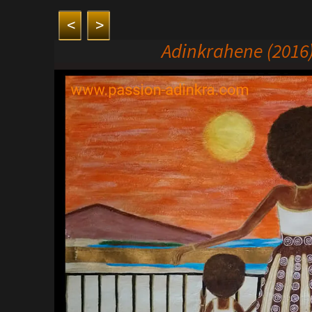
<
>
Adinkrahene (2016