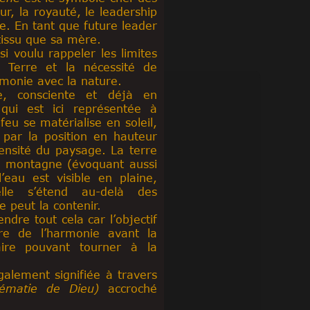
ur, la royauté, le leadership
le. En tant que future leader
 tissu que sa mère.
si voulu rappeler les limites
 Terre et la nécessité de
rmonie avec la nature.
e, consciente et déjà en
qui est ici représentée à
feu se matérialise en soleil,
t par la position en hauteur
nsité du paysage. La terre
n montagne (évoquant aussi
l’eau est visible en plaine,
elle s’étend au-delà des
 peut la contenir.
ndre tout cela car l’objectif
ure de l’harmonie avant la
taire pouvant tourner à la
galement signifiée à travers
ématie de Dieu)
accroché