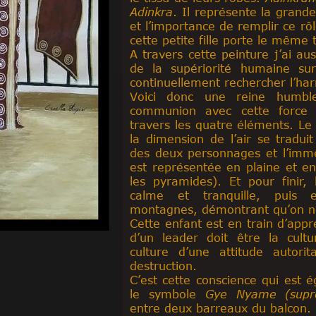
Adinkra
. Il représente la grande
et l’importance de remplir ce rô
cette petite fille porte le même
A travers cette peinture j’ai aus
de la supériorité humaine sur
continuellement rechercher l’ha
Voici donc une reine humbl
communion avec cette force 
travers les quatre éléments. Le 
la dimension de l’air se tradui
des deux personnages et l’imme
est représentée en plaine et e
les pyramides). Et pour finir, 
calme et tranquille, puis 
montagnes, démontrant qu’on ne
Cette enfant est en train d’appre
d’un leader doit être la cult
culture d’une attitude autori
destruction.
C’est cette conscience qui est é
le symbole
Gye Nyame (supr
entre deux barreaux du balcon.