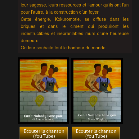
leur sagesse, leurs ressources et l’amour qu’ils ont l’un
pour l’autre, à la construction d’un foyer.
Cette énergie, Kokuromotie, se diffuse dans les
briques et dans le ciment qui produiront les
indestructibles et inébranlables murs d’une heureuse
demeure.
On leur souhaite tout le bonheur du monde...
Ecouter la chanson
Ecouter la chanson
(You Tube)
(You Tube)