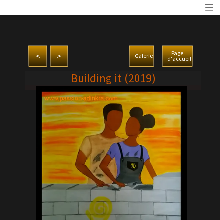
Page
<
>
Galerie
d'accueil
Building it (2019)